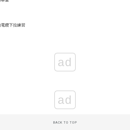
的電纜下拉練習
ad
ad
BACK TO TOP